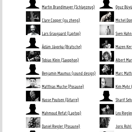
Martin Brandlmayer (Schlagzeug)
Oguz Büyü
Clare Cooper (gu zheng)
Michel Do
Lars Graugaard (Laptop)
Sven Hahn
Ádám Jávorka (Bratsche)
Mazen Ker
Tobias Klein (Saxophon)
Albert Mar
Benjamin Maumus (sound design)
Marc Matte
Matthias Muche (Posaune)
Kim Myhr (
Hasse Poulsen (Gitarre)
Sharif Seh
Mahmoud Refat (Laptop)
Leo Riegle
Daniel Riegler (Posaune)
Joris Rühl